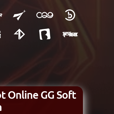
t Online GG Soft
a