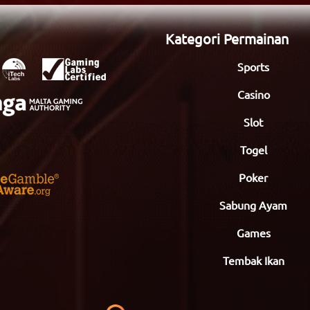
Kategori Permainan
Sports
Casino
Slot
Togel
Poker
Sabung Ayam
Games
Tembak Ikan