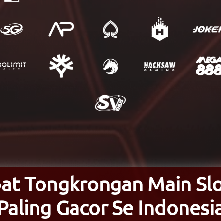
t Tongkrongan Main Slo
Paling Gacor Se Indonesi