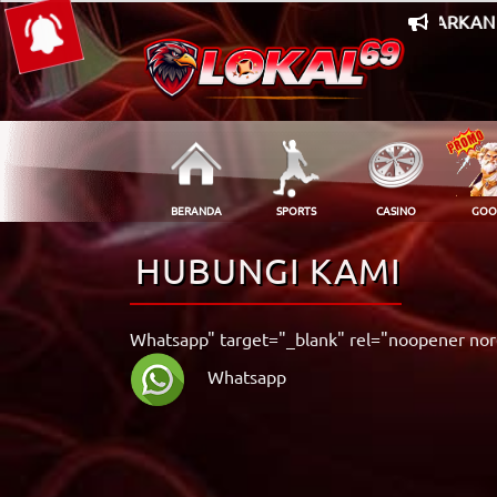
DEPOSIT HANYA 10.000 IDR SAJA | DAFTARKAN AKUN PRO 
BERANDA
SPORTS
CASINO
GOO
HUBUNGI KAMI
Whatsapp
" target="_blank" rel="noopener noref
Whatsapp