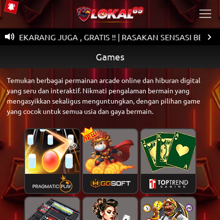
M SEKARANG JUGA , GRATIS !! | RASAKAN SENSASI BERMAI
Games
Temukan berbagai permainan arcade online dan hiburan digital
yang seru dan interaktif. Nikmati pengalaman bermain yang
mengasyikkan sekaligus menguntungkan, dengan pilihan game
yang cocok untuk semua usia dan gaya bermain.